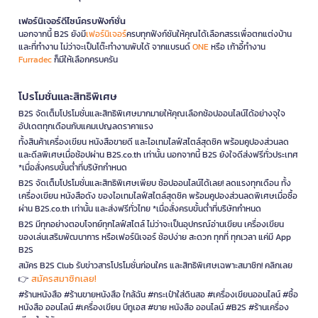
เฟอร์นิเจอร์ดีไซน์ครบฟังก์ชั่น
นอกจากนี้ B2S ยังมี
เฟอร์นิเจอร์
ครบทุกฟังก์ชันให้คุณได้เลือกสรรเพื่อตกแต่งบ้าน
และที่ทำงาน ไม่ว่าจะเป็นโต๊ะทำงานพับได้ จากแบรนด์
ONE
หรือ เก้าอี้ทำงาน
Furradec
ก็มีให้เลือกครบครัน
โปรโมชั่นและสิทธิพิเศษ
B2S จัดเต็มโปรโมชั่นและสิทธิพิเศษมากมายให้คุณเลือกช้อปออนไลน์ได้อย่างจุใจ
อัปเดตทุกเดือนกับแคมเปญลดราคาแรง
ทั้งสินค้าเครื่องเขียน หนังสือขายดี และไอเทมไลฟ์สไตล์สุดชิค พร้อมคูปองส่วนลด
และดีลพิเศษเมื่อช้อปผ่าน B2S.co.th เท่านั้น นอกจากนี้ B2S ยังใจดีส่งฟรีทั่วประเทศ
*เมื่อสั่งครบขั้นต่ำที่บริษัทกำหนด
B2S จัดเต็มโปรโมชั่นและสิทธิพิเศษเพียบ ช้อปออนไลน์ได้เลย! ลดแรงทุกเดือน ทั้ง
เครื่องเขียน หนังสือดัง ของไอเทมไลฟ์สไตล์สุดชิค พร้อมคูปองส่วนลดพิเศษเมื่อซื้อ
ผ่าน B2S.co.th เท่านั้น และส่งฟรีทั่วไทย *เมื่อสั่งครบขั้นต่ำที่บริษัทกำหนด
B2S มีทุกอย่างตอบโจทย์ทุกไลฟ์สไตล์ ไม่ว่าจะเป็นอุปกรณ์อ่านเขียน เครื่องเขียน
ของเล่นเสริมพัฒนาการ หรือเฟอร์นิเจอร์ ช้อปง่าย สะดวก ทุกที่ ทุกเวลา แค่มี App
B2S
สมัคร B2S Club รับข่าวสารโปรโมชั่นก่อนใคร และสิทธิพิเศษเฉพาะสมาชิก! คลิกเลย
สมัครสมาชิกเลย!
👉
#ร้านหนังสือ #ร้านขายหนังสือ ใกล้ฉัน #กระเป๋าใส่ดินสอ #เครื่องเขียนออนไลน์ #ซื้อ
หนังสือ ออนไลน์ #เครื่องเขียน บีทูเอส #ขาย หนังสือ ออนไลน์ #B2S #ร้านเครื่อง