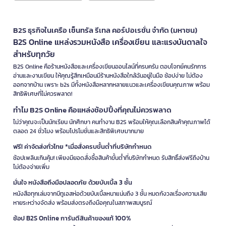
B2S ธุรกิจในเครือ เซ็นทรัล รีเทล คอร์ปอเรชั่น จำกัด (มหาชน)
B2S Online แหล่งรวมหนังสือ เครื่องเขียน และแรงบันดาลใจ
สำหรับทุกวัย
B2S Online คือร้านหนังสือและเครื่องเขียนออนไลน์ที่ครบครัน ตอบโจทย์คนรักการ
อ่านและงานเขียน ให้คุณรู้สึกเหมือนมีร้านหนังสือใกล้ฉันอยู่ในมือ ช้อปง่าย ไม่ต้อง
ออกจากบ้าน เพราะ b2s มีทั้งหนังสือหลากหลายแนวและเครื่องเขียนคุณภาพ พร้อม
สิทธิพิเศษที่ไม่ควรพลาด!
ทำไม B2S Online คือแหล่งช้อปปิ้งที่คุณไม่ควรพลาด
ไม่ว่าคุณจะเป็นนักเรียน นักศึกษา คนทำงาน B2S พร้อมให้คุณเลือกสินค้าคุณภาพได้
ตลอด 24 ชั่วโมง พร้อมโปรโมชั่นและสิทธิพิเศษมากมาย
ฟรี! ค่าจัดส่งทั่วไทย *เมื่อสั่งครบขั้นต่ำที่บริษัทกำหนด
ช้อปเพลินเกินคุ้ม! เพียงมียอดสั่งซื้อสินค้าขั้นต่ำที่บริษัทกำหนด รับสิทธิ์ส่งฟรีถึงบ้าน
ไม่ต้องจ่ายเพิ่ม
มั่นใจ หนังสือถึงมือปลอดภัย ด้วยบับเบิ้ล 3 ชั้น
หนังสือทุกเล่มจากบีทูเอสห่อด้วยบับเบิ้ลหนาแน่นถึง 3 ชั้น หมดกังวลเรื่องความเสีย
หายระหว่างจัดส่ง พร้อมส่งตรงถึงมือคุณในสภาพสมบูรณ์
ช้อป B2S Online การันตีสินค้าของแท้ 100%