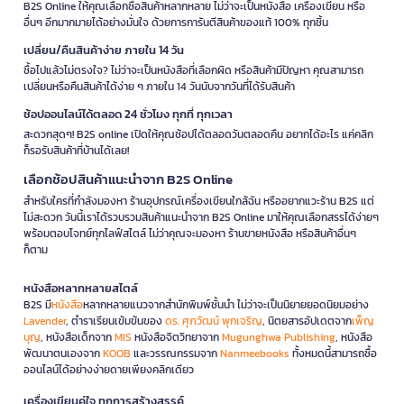
B2S Online ให้คุณเลือกซื้อสินค้าหลากหลาย ไม่ว่าจะเป็นหนังสือ เครื่องเขียน หรือ
อื่นๆ อีกมากมายได้อย่างมั่นใจ ด้วยการการันตีสินค้าของแท้ 100% ทุกชิ้น
เปลี่ยน/คืนสินค้าง่าย ภายใน 14 วัน
ซื้อไปแล้วไม่ตรงใจ? ไม่ว่าจะเป็นหนังสือที่เลือกผิด หรือสินค้ามีปัญหา คุณสามารถ
เปลี่ยนหรือคืนสินค้าได้ง่าย ๆ ภายใน 14 วันนับจากวันที่ได้รับสินค้า
ช้อปออนไลน์ได้ตลอด 24 ชั่วโมง ทุกที่ ทุกเวลา
สะดวกสุดๆ! B2S online เปิดให้คุณช้อปได้ตลอดวันตลอดคืน อยากได้อะไร แค่คลิก
ก็รอรับสินค้าที่บ้านได้เลย!
เลือกช้อปสินค้าแนะนำจาก B2S Online
สำหรับใครที่กำลังมองหา ร้านอุปกรณ์เครื่องเขียนใกล้ฉัน หรืออยากแวะร้าน B2S แต่
ไม่สะดวก วันนี้เราได้รวบรวมสินค้าแนะนำจาก B2S Online มาให้คุณเลือกสรรได้ง่ายๆ
พร้อมตอบโจทย์ทุกไลฟ์สไตล์ ไม่ว่าคุณจะมองหา ร้านขายหนังสือ หรือสินค้าอื่นๆ
ก็ตาม
หนังสือหลากหลายสไตล์
B2S มี
หนังสือ
หลากหลายแนวจากสำนักพิมพ์ชั้นนำ ไม่ว่าจะเป็นนิยายยอดนิยมอย่าง
Lavender
, ตำราเรียนเข้มข้นของ
ดร. ศุภวัฒน์ พุกเจริญ
, นิตยสารอัปเดตจาก
เพ็ญ
บุญ
, หนังสือเด็กจาก
MIS
หนังสือจิตวิทยาจาก
Mugunghwa Publishing
, หนังสือ
พัฒนาตนเองจาก
KOOB
และวรรณกรรมจาก
Nanmeebooks
ทั้งหมดนี้สามารถซื้อ
ออนไลน์ได้อย่างง่ายดายเพียงคลิกเดียว
เครื่องเขียนคู่ใจ ทุกการสร้างสรรค์