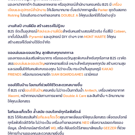
มองหาปากกาดีๆ ดินสอหลากหลาย หรืออุปกรณ์สำนักงานครบครัน B2S มี
เครื่อง
เขียนและอุปกรณ์สำนักงาน
ให้เลือกมากมาย ตั้งแต่ปากกาลูกลื่น
Parker
ชุดดินสอกด
Rotring
ไปจนถึงกระดาษถ่ายเอกสาร
DOUBLE A
ให้คุณเลือกใช้ได้อย่างจุใจ
งานศิลป์ งานฝีมือ สร้างสรรค์ไม่รู้จบ
B2S จัดเต็มอุปกรณ์
ศิลปะและงานฝีมือ
สำหรับคนสร้างสรรค์ตัวจริง ทั้งสีไม้
Colleen
,
ขาตั้งไม้บนโต๊ะ
Pyramid
และอุปกรณ์ DIY ต่างๆ จาก
MONT MARTE
ให้คุณ
สร้างสรรค์ได้อย่างไร้ขีดจำกัด
ของเล่นและของขวัญ สุดพิเศษทุกเทศกาล
มองหาของเล่นเสริมพัฒนาการ หรือของขวัญสุดพิเศษสำหรับทุกโอกาส B2S เราคัด
สรร
ของเล่นและของขวัญ
หลากหลายสไตล์ เหมาะสำหรับทุกเพศทุกวัย สร้างความสุข
และรอยยิ้มให้กับคนพิเศษของคุณ ไม่ว่าจะเป็น กระเป๋าเก็บอุณหภูมิ
KAKAO
FRIENDS
หรือเกมจดหมายรัก
SIAM BOARDGAMES
เรามีครบ!
ของใช้ในบ้าน ไอเทมที่ช่วยให้ชีวิตสะดวกสบายขึ้น
ที่ B2S เรามี
ของใช้ในบ้าน
ครบครัน ไม่ว่าจะเป็นกาต้มน้ำ
Anitech
, เครื่องฟอกอากาศ
Xiaomi
, หน้ากากอนามัยทางการแพทย์
Double A Care
และสินค้าอื่น ๆ อีกมากมาย
ให้คุณเลือกสรร
ไอทีและแก็ดเจ็ต ล้ำสมัย ตอบโจทย์ทุกไลฟ์สไตล์
B2S ได้คัดสรรสินค้า
ไอทีและแก็ดเจ็ต
คุณภาพเยี่ยมมาให้คุณเลือกสรร เพื่อตอบโจทย์
ทุกไลฟ์สไตล์ดิจิทัล ไม่ว่าจะเป็น เครื่องทำลายเอกสาร
NEO
เพื่อความปลอดภัยของ
ข้อมูล, เอ็กซ์เทอนัลฮาร์ดดิสก์
WD
, หรือ คีย์บอร์ดไร้สายเมาส์คอมโบ
GEEZER
ที่ช่วย
ให้การทำงานของคุณสะดวกสบายยิ่งขึ้น