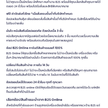
ไม่ว่าคุณจะเป็นนักเรียน นักศึกษา คนทำงาน B2S พร้อมให้คุณเลือกสินค้าคุณภาพได้
ตลอด 24 ชั่วโมง พร้อมโปรโมชั่นและสิทธิพิเศษมากมาย
ฟรี! ค่าจัดส่งทั่วไทย *เมื่อสั่งครบขั้นต่ำที่บริษัทกำหนด
ช้อปเพลินเกินคุ้ม! เพียงมียอดสั่งซื้อสินค้าขั้นต่ำที่บริษัทกำหนด รับสิทธิ์ส่งฟรีถึงบ้าน
ไม่ต้องจ่ายเพิ่ม
มั่นใจ หนังสือถึงมือปลอดภัย ด้วยบับเบิ้ล 3 ชั้น
หนังสือทุกเล่มจากบีทูเอสห่อด้วยบับเบิ้ลหนาแน่นถึง 3 ชั้น หมดกังวลเรื่องความเสีย
หายระหว่างจัดส่ง พร้อมส่งตรงถึงมือคุณในสภาพสมบูรณ์
ช้อป B2S Online การันตีสินค้าของแท้ 100%
B2S Online ให้คุณเลือกซื้อสินค้าหลากหลาย ไม่ว่าจะเป็นหนังสือ เครื่องเขียน หรือ
อื่นๆ อีกมากมายได้อย่างมั่นใจ ด้วยการการันตีสินค้าของแท้ 100% ทุกชิ้น
เปลี่ยน/คืนสินค้าง่าย ภายใน 14 วัน
ซื้อไปแล้วไม่ตรงใจ? ไม่ว่าจะเป็นหนังสือที่เลือกผิด หรือสินค้ามีปัญหา คุณสามารถ
เปลี่ยนหรือคืนสินค้าได้ง่าย ๆ ภายใน 14 วันนับจากวันที่ได้รับสินค้า
ช้อปออนไลน์ได้ตลอด 24 ชั่วโมง ทุกที่ ทุกเวลา
สะดวกสุดๆ! B2S online เปิดให้คุณช้อปได้ตลอดวันตลอดคืน อยากได้อะไร แค่คลิก
ก็รอรับสินค้าที่บ้านได้เลย!
เลือกช้อปสินค้าแนะนำจาก B2S Online
สำหรับใครที่กำลังมองหา ร้านอุปกรณ์เครื่องเขียนใกล้ฉัน หรืออยากแวะร้าน B2S แต่