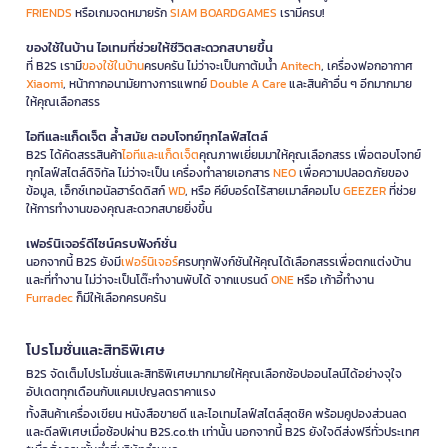
FRIENDS
หรือเกมจดหมายรัก
SIAM BOARDGAMES
เรามีครบ!
ของใช้ในบ้าน ไอเทมที่ช่วยให้ชีวิตสะดวกสบายขึ้น
ที่ B2S เรามี
ของใช้ในบ้าน
ครบครัน ไม่ว่าจะเป็นกาต้มน้ำ
Anitech
, เครื่องฟอกอากาศ
Xiaomi
, หน้ากากอนามัยทางการแพทย์
Double A Care
และสินค้าอื่น ๆ อีกมากมาย
ให้คุณเลือกสรร
ไอทีและแก็ดเจ็ต ล้ำสมัย ตอบโจทย์ทุกไลฟ์สไตล์
B2S ได้คัดสรรสินค้า
ไอทีและแก็ดเจ็ต
คุณภาพเยี่ยมมาให้คุณเลือกสรร เพื่อตอบโจทย์
ทุกไลฟ์สไตล์ดิจิทัล ไม่ว่าจะเป็น เครื่องทำลายเอกสาร
NEO
เพื่อความปลอดภัยของ
ข้อมูล, เอ็กซ์เทอนัลฮาร์ดดิสก์
WD
, หรือ คีย์บอร์ดไร้สายเมาส์คอมโบ
GEEZER
ที่ช่วย
ให้การทำงานของคุณสะดวกสบายยิ่งขึ้น
เฟอร์นิเจอร์ดีไซน์ครบฟังก์ชั่น
นอกจากนี้ B2S ยังมี
เฟอร์นิเจอร์
ครบทุกฟังก์ชันให้คุณได้เลือกสรรเพื่อตกแต่งบ้าน
และที่ทำงาน ไม่ว่าจะเป็นโต๊ะทำงานพับได้ จากแบรนด์
ONE
หรือ เก้าอี้ทำงาน
Furradec
ก็มีให้เลือกครบครัน
โปรโมชั่นและสิทธิพิเศษ
B2S จัดเต็มโปรโมชั่นและสิทธิพิเศษมากมายให้คุณเลือกช้อปออนไลน์ได้อย่างจุใจ
อัปเดตทุกเดือนกับแคมเปญลดราคาแรง
ทั้งสินค้าเครื่องเขียน หนังสือขายดี และไอเทมไลฟ์สไตล์สุดชิค พร้อมคูปองส่วนลด
และดีลพิเศษเมื่อช้อปผ่าน B2S.co.th เท่านั้น นอกจากนี้ B2S ยังใจดีส่งฟรีทั่วประเทศ