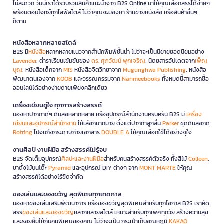
ไม่สะดวก วันนี้เราได้รวบรวมสินค้าแนะนำจาก B2S Online มาให้คุณเลือกสรรได้ง่ายๆ
พร้อมตอบโจทย์ทุกไลฟ์สไตล์ ไม่ว่าคุณจะมองหา ร้านขายหนังสือ หรือสินค้าอื่นๆ
ก็ตาม
หนังสือหลากหลายสไตล์
B2S มี
หนังสือ
หลากหลายแนวจากสำนักพิมพ์ชั้นนำ ไม่ว่าจะเป็นนิยายยอดนิยมอย่าง
Lavender
, ตำราเรียนเข้มข้นของ
ดร. ศุภวัฒน์ พุกเจริญ
, นิตยสารอัปเดตจาก
เพ็ญ
บุญ
, หนังสือเด็กจาก
MIS
หนังสือจิตวิทยาจาก
Mugunghwa Publishing
, หนังสือ
พัฒนาตนเองจาก
KOOB
และวรรณกรรมจาก
Nanmeebooks
ทั้งหมดนี้สามารถซื้อ
ออนไลน์ได้อย่างง่ายดายเพียงคลิกเดียว
เครื่องเขียนคู่ใจ ทุกการสร้างสรรค์
มองหาปากกาดีๆ ดินสอหลากหลาย หรืออุปกรณ์สำนักงานครบครัน B2S มี
เครื่อง
เขียนและอุปกรณ์สำนักงาน
ให้เลือกมากมาย ตั้งแต่ปากกาลูกลื่น
Parker
ชุดดินสอกด
Rotring
ไปจนถึงกระดาษถ่ายเอกสาร
DOUBLE A
ให้คุณเลือกใช้ได้อย่างจุใจ
งานศิลป์ งานฝีมือ สร้างสรรค์ไม่รู้จบ
B2S จัดเต็มอุปกรณ์
ศิลปะและงานฝีมือ
สำหรับคนสร้างสรรค์ตัวจริง ทั้งสีไม้
Colleen
,
ขาตั้งไม้บนโต๊ะ
Pyramid
และอุปกรณ์ DIY ต่างๆ จาก
MONT MARTE
ให้คุณ
สร้างสรรค์ได้อย่างไร้ขีดจำกัด
ของเล่นและของขวัญ สุดพิเศษทุกเทศกาล
มองหาของเล่นเสริมพัฒนาการ หรือของขวัญสุดพิเศษสำหรับทุกโอกาส B2S เราคัด
สรร
ของเล่นและของขวัญ
หลากหลายสไตล์ เหมาะสำหรับทุกเพศทุกวัย สร้างความสุข
และรอยยิ้มให้กับคนพิเศษของคุณ ไม่ว่าจะเป็น กระเป๋าเก็บอุณหภูมิ
KAKAO