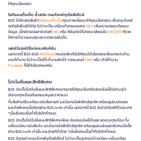
ให้คุณเลือกสรร
ไอทีและแก็ดเจ็ต ล้ำสมัย ตอบโจทย์ทุกไลฟ์สไตล์
B2S ได้คัดสรรสินค้า
ไอทีและแก็ดเจ็ต
คุณภาพเยี่ยมมาให้คุณเลือกสรร เพื่อตอบโจทย์
ทุกไลฟ์สไตล์ดิจิทัล ไม่ว่าจะเป็น เครื่องทำลายเอกสาร
NEO
เพื่อความปลอดภัยของ
ข้อมูล, เอ็กซ์เทอนัลฮาร์ดดิสก์
WD
, หรือ คีย์บอร์ดไร้สายเมาส์คอมโบ
GEEZER
ที่ช่วย
ให้การทำงานของคุณสะดวกสบายยิ่งขึ้น
เฟอร์นิเจอร์ดีไซน์ครบฟังก์ชั่น
นอกจากนี้ B2S ยังมี
เฟอร์นิเจอร์
ครบทุกฟังก์ชันให้คุณได้เลือกสรรเพื่อตกแต่งบ้าน
และที่ทำงาน ไม่ว่าจะเป็นโต๊ะทำงานพับได้ จากแบรนด์
ONE
หรือ เก้าอี้ทำงาน
Furradec
ก็มีให้เลือกครบครัน
โปรโมชั่นและสิทธิพิเศษ
B2S จัดเต็มโปรโมชั่นและสิทธิพิเศษมากมายให้คุณเลือกช้อปออนไลน์ได้อย่างจุใจ
อัปเดตทุกเดือนกับแคมเปญลดราคาแรง
ทั้งสินค้าเครื่องเขียน หนังสือขายดี และไอเทมไลฟ์สไตล์สุดชิค พร้อมคูปองส่วนลด
และดีลพิเศษเมื่อช้อปผ่าน B2S.co.th เท่านั้น นอกจากนี้ B2S ยังใจดีส่งฟรีทั่วประเทศ
*เมื่อสั่งครบขั้นต่ำที่บริษัทกำหนด
B2S จัดเต็มโปรโมชั่นและสิทธิพิเศษเพียบ ช้อปออนไลน์ได้เลย! ลดแรงทุกเดือน ทั้ง
เครื่องเขียน หนังสือดัง ของไอเทมไลฟ์สไตล์สุดชิค พร้อมคูปองส่วนลดพิเศษเมื่อซื้อ
ผ่าน B2S.co.th เท่านั้น และส่งฟรีทั่วไทย *เมื่อสั่งครบขั้นต่ำที่บริษัทกำหนด
B2S มีทุกอย่างตอบโจทย์ทุกไลฟ์สไตล์ ไม่ว่าจะเป็นอุปกรณ์อ่านเขียน เครื่องเขียน