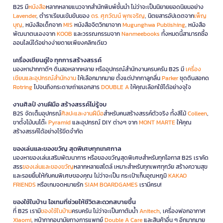
B2S มี
หนังสือ
หลากหลายแนวจากสำนักพิมพ์ชั้นนำ ไม่ว่าจะเป็นนิยายยอดนิยมอย่าง
Lavender
, ตำราเรียนเข้มข้นของ
ดร. ศุภวัฒน์ พุกเจริญ
, นิตยสารอัปเดตจาก
เพ็ญ
บุญ
, หนังสือเด็กจาก
MIS
หนังสือจิตวิทยาจาก
Mugunghwa Publishing
, หนังสือ
พัฒนาตนเองจาก
KOOB
และวรรณกรรมจาก
Nanmeebooks
ทั้งหมดนี้สามารถซื้อ
ออนไลน์ได้อย่างง่ายดายเพียงคลิกเดียว
เครื่องเขียนคู่ใจ ทุกการสร้างสรรค์
มองหาปากกาดีๆ ดินสอหลากหลาย หรืออุปกรณ์สำนักงานครบครัน B2S มี
เครื่อง
เขียนและอุปกรณ์สำนักงาน
ให้เลือกมากมาย ตั้งแต่ปากกาลูกลื่น
Parker
ชุดดินสอกด
Rotring
ไปจนถึงกระดาษถ่ายเอกสาร
DOUBLE A
ให้คุณเลือกใช้ได้อย่างจุใจ
งานศิลป์ งานฝีมือ สร้างสรรค์ไม่รู้จบ
B2S จัดเต็มอุปกรณ์
ศิลปะและงานฝีมือ
สำหรับคนสร้างสรรค์ตัวจริง ทั้งสีไม้
Colleen
,
ขาตั้งไม้บนโต๊ะ
Pyramid
และอุปกรณ์ DIY ต่างๆ จาก
MONT MARTE
ให้คุณ
สร้างสรรค์ได้อย่างไร้ขีดจำกัด
ของเล่นและของขวัญ สุดพิเศษทุกเทศกาล
มองหาของเล่นเสริมพัฒนาการ หรือของขวัญสุดพิเศษสำหรับทุกโอกาส B2S เราคัด
สรร
ของเล่นและของขวัญ
หลากหลายสไตล์ เหมาะสำหรับทุกเพศทุกวัย สร้างความสุข
และรอยยิ้มให้กับคนพิเศษของคุณ ไม่ว่าจะเป็น กระเป๋าเก็บอุณหภูมิ
KAKAO
FRIENDS
หรือเกมจดหมายรัก
SIAM BOARDGAMES
เรามีครบ!
ของใช้ในบ้าน ไอเทมที่ช่วยให้ชีวิตสะดวกสบายขึ้น
ที่ B2S เรามี
ของใช้ในบ้าน
ครบครัน ไม่ว่าจะเป็นกาต้มน้ำ
Anitech
, เครื่องฟอกอากาศ
Xiaomi
, หน้ากากอนามัยทางการแพทย์
Double A Care
และสินค้าอื่น ๆ อีกมากมาย