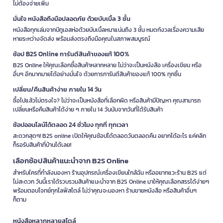
ไม่ต้องจ่ายเพิ่ม
มั่นใจ หนังสือถึงมือปลอดภัย ด้วยบับเบิ้ล 3 ชั้น
หนังสือทุกเล่มจากบีทูเอสห่อด้วยบับเบิ้ลหนาแน่นถึง 3 ชั้น หมดกังวลเรื่องความเสีย
หายระหว่างจัดส่ง พร้อมส่งตรงถึงมือคุณในสภาพสมบูรณ์
ช้อป B2S Online การันตีสินค้าของแท้ 100%
B2S Online ให้คุณเลือกซื้อสินค้าหลากหลาย ไม่ว่าจะเป็นหนังสือ เครื่องเขียน หรือ
อื่นๆ อีกมากมายได้อย่างมั่นใจ ด้วยการการันตีสินค้าของแท้ 100% ทุกชิ้น
เปลี่ยน/คืนสินค้าง่าย ภายใน 14 วัน
ซื้อไปแล้วไม่ตรงใจ? ไม่ว่าจะเป็นหนังสือที่เลือกผิด หรือสินค้ามีปัญหา คุณสามารถ
เปลี่ยนหรือคืนสินค้าได้ง่าย ๆ ภายใน 14 วันนับจากวันที่ได้รับสินค้า
ช้อปออนไลน์ได้ตลอด 24 ชั่วโมง ทุกที่ ทุกเวลา
สะดวกสุดๆ! B2S online เปิดให้คุณช้อปได้ตลอดวันตลอดคืน อยากได้อะไร แค่คลิก
ก็รอรับสินค้าที่บ้านได้เลย!
เลือกช้อปสินค้าแนะนำจาก B2S Online
สำหรับใครที่กำลังมองหา ร้านอุปกรณ์เครื่องเขียนใกล้ฉัน หรืออยากแวะร้าน B2S แต่
ไม่สะดวก วันนี้เราได้รวบรวมสินค้าแนะนำจาก B2S Online มาให้คุณเลือกสรรได้ง่ายๆ
พร้อมตอบโจทย์ทุกไลฟ์สไตล์ ไม่ว่าคุณจะมองหา ร้านขายหนังสือ หรือสินค้าอื่นๆ
ก็ตาม
หนังสือหลากหลายสไตล์